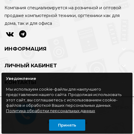
Компания специализируется на розничной и оптовой
продаже компьютерной техники, оргтехники как для
дома, так и для офиса
ИНФОРМАЦИЯ
ЛИЧНЫЙ КАБИНЕТ
Уведомление
КОНТАКТЫ
Мы используем cookie-файлы для наилучшего
представления нашего сайта. Продолжая использовать
этот сайт, вы соглашаетесь с использованием cookie-
файлов и обработкой Ваших персональных данных.
©Интернет-
Политика обработки персональных данных
магазин
КОМПЛАЙН, 2016
Принять