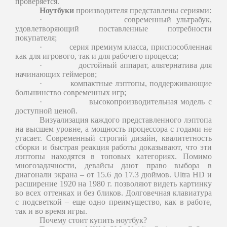
проверяется.
Ноутбуки
производителя представлены сериями:
·
современный ультрабук,
удовлетворяющий поставленные потребности
покупателя;
·
серия премиум класса, приспособленная
как для игрового, так и для рабочего процесса;
·
достойный аппарат, альтернатива для
начинающих геймеров;
·
компактные лэптопы, поддерживающие
большинство современных игр;
·
высокопроизводительная модель с
доступной ценой.
Визуализация каждого представленного лэптопа
на высшем уровне, а мощность процессора с годами не
угасает. Современный строгий дизайн, квалитетность
сборки и быстрая реакция работы доказывают, что эти
лэптопы находятся в топовых категориях. Помимо
многозадачности, девайсы дают право выбора в
диагонали экрана – от 15.6 до 17.3 дюймов. Ultra HD и
расширение 1920 на 1980 г. позволяют видеть картинку
во всех оттенках и без бликов. Долговечная клавиатура
с подсветкой – еще одно преимущество, как в работе,
так и во время игры.
Почему стоит купить ноутбук?