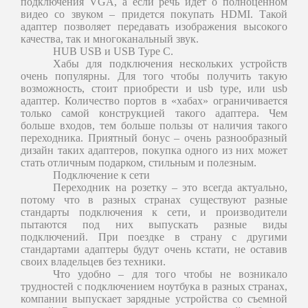
подключения VGA, а если речь идет о полноценном
видео со звуком – придется покупать HDMI. Такой
адаптер позволяет передавать изображения высокого
качества, так и многоканальный звук.
HUB USB
и
USB Type C.
Хабы для подключения нескольких устройств
очень популярны. Для того чтобы получить такую
возможность, стоит приобрести и usb type, или usb
адаптер. Количество портов в «хабах» ограничивается
только самой конструкцией такого адаптера. Чем
больше входов, тем больше пользы от наличия такого
переходника. Приятный бонус – очень разнообразный
дизайн таких адаптеров, покупка одного из них может
стать отличным подарком, стильным и полезным.
Подключение к сети
Переходник на розетку – это всегда актуально,
потому что в разных странах существуют разные
стандарты подключения к сети, и производители
пытаются под них выпускать разные виды
подключений. При поездке в страну с другими
стандартами адаптеры будут очень кстати, не оставив
своих владельцев без техники.
Что удобно – для того чтобы не возникало
трудностей с подключением ноутбука в разных странах,
компании выпускает зарядные устройства со съемной