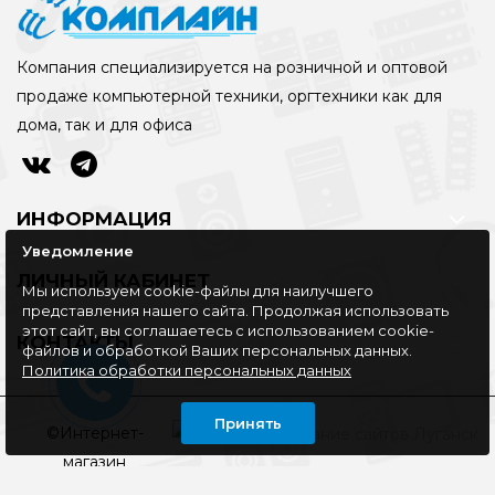
Компания специализируется на розничной и оптовой
продаже компьютерной техники, оргтехники как для
дома, так и для офиса
ИНФОРМАЦИЯ
Уведомление
ЛИЧНЫЙ КАБИНЕТ
Мы используем cookie-файлы для наилучшего
представления нашего сайта. Продолжая использовать
этот сайт, вы соглашаетесь с использованием cookie-
КОНТАКТЫ
файлов и обработкой Ваших персональных данных.
Политика обработки персональных данных
Принять
©Интернет-
магазин
КОМПЛАЙН, 2016