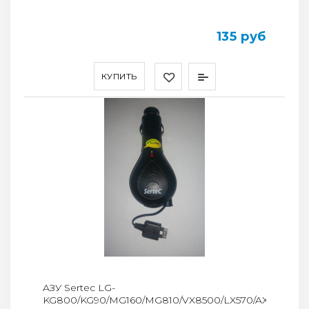
135 руб
КУПИТЬ
AЗУ Sertec LG-
KG800/KG90/MG160/MG810/VX8500/LX570/AX275/MC