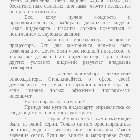
очень ограничена. Такой вариант хорош только для
бесхитростных офисных программ, что-то посерьезнее
он просто не потянет.
Все, кому нужна мощность и
производительность, выбирают дискретные модели.
Такая видеокарта Гигабайта должна покупаться с
пониманием следующих аксиом:
·
мощность видеоадаптера = мощности
процессора. Эти два компонента должны быть
созвучны друг другу. Если у вас мощный процессор, то
таким же должен быть видеоадаптер. При любых
других условиях видимый результат владельца
разочарует;
·
основа для выбора – назначение
видеоадаптера. Отталкивайтесь от сферы своей
деятельности. Нет смысла в функциональном образце,
если человек только офисными программами
оперирует.
На что обращать внимание?
Прежде чем купить видеокарту, определитесь со
следующими основными параметрами:
·
серия. Лучше, чтобы комплектующие
были из одной серии. Только на них ориентироваться
не стоит, ведь по качеству они равнозначны. Имеет
значение серия. Если вы видите в маркировке букву