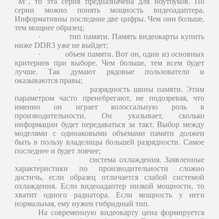
"М", то эта серия предназначена для ноутбуков. По
серии можно понять мощность видеоадаптера.
Информативны последние две цифры. Чем они больше,
тем мощнее образец;
·
тип памяти. Память видеокарты купить
ниже DDR3 уже не выйдет;
·
объем памяти. Вот он, один из основных
критериев при выборе. Чем больше, тем всем будет
лучше. Так думают рядовые пользователи и
оказываются правы;
·
разрядность шины памяти. Этим
параметром часто пренебрегают, не подозревая, что
именно он играет колоссальную роль в
производительности. Он указывает, сколько
информации будет передаваться за такт. Выбор между
моделями с одинаковыми объемами памяти должен
быть в пользу владелицы большей разрядности. Самое
последнее и будет ловчее;
·
система охлаждения. Заявленные
характеристики по производительности сложно
достичь, если образец отличается слабой системой
охлаждения. Если видеоадаптер низкой мощности, то
хватит одного радиатора. Если мощность у него
нормальная, ему нужен гибридный тип.
На современную видеокарту цена формируется