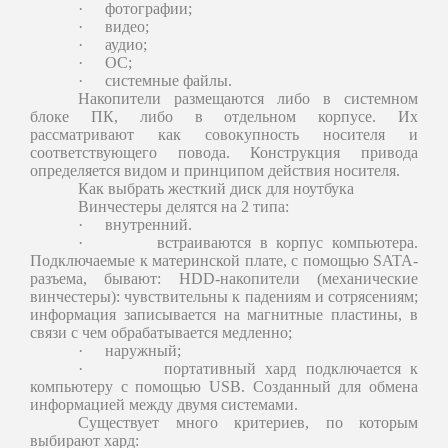
·
фотографии;
·
видео;
·
аудио;
·
ОС;
·
системные файлы.
Накопители размещаются либо в системном
блоке ПК, либо в отдельном корпусе. Их
рассматривают как совокупность носителя и
соответствующего повода. Конструкция привода
определяется видом и принципом действия носителя.
Как выбрать жесткий диск для ноутбука
Винчестеры делятся на 2 типа:
·
внутренний.
·
встраиваются в корпус компьютера.
Подключаемые к материнской плате, с помощью SATA-
разъема, бывают: HDD-накопители (механические
винчестеры): чувствительны к падениям и сотрясениям;
информация записывается на магнитные пластины, в
связи с чем обрабатывается медленно;
·
наружный;
·
портативный хард подключается к
компьютеру с помощью USB. Созданный для обмена
информацией между двумя системами.
Существует много критериев, по которым
выбирают хард: