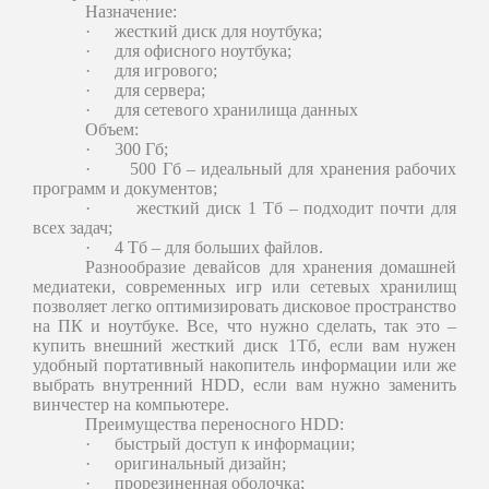
Назначение:
·
жесткий диск для ноутбука;
·
для офисного ноутбука;
·
для игрового;
·
для сервера;
·
для сетевого хранилища данных
Объем:
·
300 Гб;
·
500 Гб – идеальный для хранения рабочих
программ и документов;
·
жесткий диск 1 Тб – подходит почти для
всех задач;
·
4 Тб – для больших файлов.
Разнообразие девайсов для хранения домашней
медиатеки, современных игр или сетевых хранилищ
позволяет легко оптимизировать дисковое пространство
на ПК и ноутбуке. Все, что нужно сделать, так это –
купить внешний жесткий диск 1Тб, если вам нужен
удобный портативный накопитель информации или же
выбрать внутренний HDD, если вам нужно заменить
винчестер на компьютере.
Преимущества переносного HDD:
·
быстрый доступ к информации;
·
оригинальный дизайн;
·
прорезиненная оболочка;