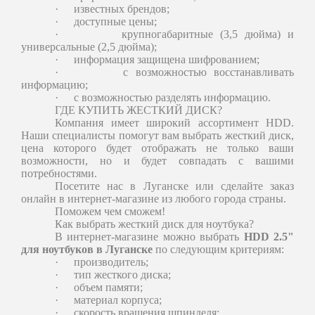
·
известных брендов;
·
доступные цены;
·
крупногабаритные (3,5 дюйма) и
универсальные (2,5 дюйма);
·
информация защищена шифрованием;
·
с возможностью восстанавливать
информацию;
·
с возможностью разделять информацию.
ГДЕ КУПИТЬ ЖЕСТКИЙ ДИСК?
Компания имеет широкий ассортимент HDD.
Наши специалисты помогут вам выбрать жесткий диск,
цена которого будет отображать не только ваши
возможности, но и будет совпадать с вашими
потребностями.
Посетите нас в Луганске или сделайте заказ
онлайн в интернет-магазине из любого города страны.
Поможем чем сможем!
Как выбрать жесткий диск для ноутбука?
В интернет-магазине можно выбрать
HDD 2.5"
для ноутбуков в Луганске
по следующим критериям:
·
производитель;
·
тип жесткого диска;
·
объем памяти;
·
материал корпуса;
·
скорость вращения шпинделя;