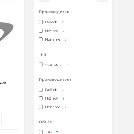
Производитель
DeTech
2
HiBlack
7
Noname
2
Тип
чернила
7
Производитель
 для
DeTech
2
HiBlack
3
Noname
2
Объём
100
7