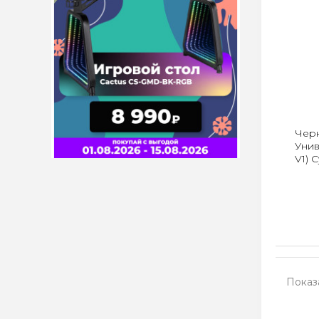
Черн
Унив
V1) 
Показа