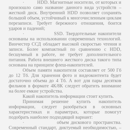
·
HDD. Магнитные носители, от которых и
произошло само название данного вида устройств –
жесткий диск. Внутренний HDD позволяет сохранять
большой объем, устойчивый к многочисленным циклам
перезаписи. Требует бережного отношения, боится
ударов и падений;
·
SSD. Твердотельные накопители
основаны на использовании современных технологий.
Винчестер ССД обладает высокой скоростью чтения и
записи. Более компактный по сравнению с HDD,
бесшумный в работе, не требует дополнительного
питания. Работа внешнего жесткого диска такого типа
основана на принципе флеш-накопителей.
Объем памяти накопителя составляет от 500 Гб
до 12 Тб. Для хранения фото и видеоконтента будет
достаточно объема до 4 Тб. А вот для пары десятков
фильмов в формате 4К/8К следует обратить внимание
на более емкие устройства.
Какой накопитель информации стоит купить.
Принимая решение купить накопитель
информации, следует разобраться в основных
характеристиках и параметрах, которые помогут
подобрать наиболее подходящий вариант:
·
объем дискового пространства.
Современный стандарт, диктуемый необходимостью, –