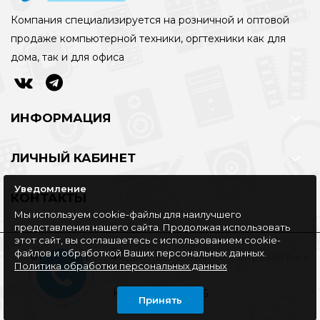
Компания специализируется на розничной и оптовой
продаже компьютерной техники, оргтехники как для
дома, так и для офиса
ИНФОРМАЦИЯ
ЛИЧНЫЙ КАБИНЕТ
Уведомление
КОНТАКТЫ
Мы используем cookie-файлы для наилучшего
представления нашего сайта. Продолжая использовать
этот сайт, вы соглашаетесь с использованием cookie-
файлов и обработкой Ваших персональных данных.
©Интернет-
Политика обработки персональных данных
магазин
КОМПЛАЙН, 2016
Принять