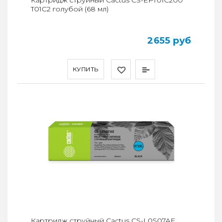
Картридж струйный Cactus CS-EPT01C200
T01C2 голубой (68 мл)
2655 руб
КУПИТЬ
Картридж струйный Cactus CS-L0S07AE