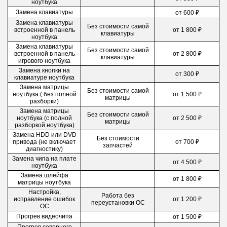
ноутбука
Замена клавиатуры
от 600 ₽
Замена клавиатуры
Без стоимости самой
встроенной в панель
от 1 800 ₽
клавиатуры
ноутбука
Замена клавиатуры
Без стоимости самой
встроенной в панель
от 2 800 ₽
клавиатуры
игрового ноутбука
Замена кнопки на
от 300 ₽
клавиатуре ноутбука
Замена матрицы
Без стоимости самой
ноутбука ( без полной
от 1 500 ₽
матрицы
разборки)
Замена матрицы
Без стоимости самой
ноутбука (с полной
от 2 500 ₽
матрицы
разборкой ноутбука)
Замена НDD или DVD
Без стоимости
привода (не включает
от 700 ₽
запчастей
диагностику)
Замена чипа на плате
от 4 500 ₽
ноутбука
Замена шлейфа
от 1 800 ₽
матрицы ноутбука
Настройка,
Работа без
исправление ошибок
от 1 200 ₽
переустановки ОС
ОС
Прогрев видеочипа
от 1 500 ₽