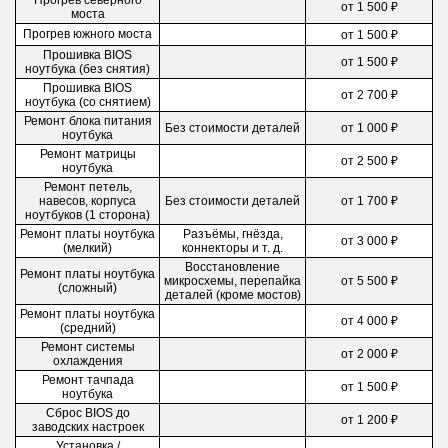
Прогрев северного
от 1 500 ₽
моста
Прогрев южного моста
от 1 500 ₽
Прошивка BIOS
от 1 500 ₽
ноутбука (без снятия)
Прошивка BIOS
от 2 700 ₽
ноутбука (со снятием)
Ремонт блока питания
Без стоимости деталей
от 1 000 ₽
ноутбука
Ремонт матрицы
от 2 500 ₽
ноутбука
Ремонт петель,
навесов, корпуса
Без стоимости деталей
от 1 700 ₽
ноутбуков (1 сторона)
Ремонт платы ноутбука
Разъёмы, гнёзда,
от 3 000 ₽
(мелкий)
коннекторы и т. д.
Восстановление
Ремонт платы ноутбука
микросхемы, перепайка
от 5 500 ₽
(сложный)
деталей (кроме мостов)
Ремонт платы ноутбука
от 4 000 ₽
(средний)
Ремонт системы
от 2 000 ₽
охлаждения
Ремонт тачпада
от 1 500 ₽
ноутбука
Сброс BIOS до
от 1 200 ₽
заводских настроек
Установка /