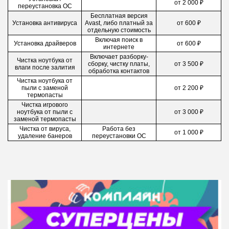
от 2 000 ₽
переустановка ОС
Бесплатная версия
Установка антивируса
Avast, либо платный за
от 600 ₽
отдельную стоимость
Включая поиск в
Установка драйверов
от 600 ₽
интернете
Включает разборку-
Чистка ноутбука от
сборку, чистку платы,
от 3 500 ₽
влаги после залития
обработка контактов
Чистка ноутбука от
пыли с заменой
от 2 200 ₽
термопасты
Чистка игрового
ноутбука от пыли с
от 3 000 ₽
заменой термопасты
Чистка от вируса,
Работа без
от 1 000 ₽
удаление банеров
переустановки ОС