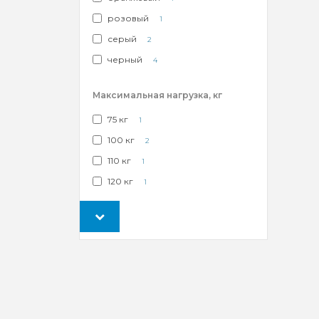
розовый
1
серый
2
черный
4
Максимальная нагрузка, кг
75 кг
1
100 кг
2
110 кг
1
120 кг
1