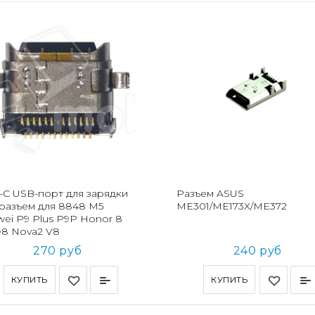
-C USB-порт для зарядки
Разъем ASUS
разъем для 8848 M5
ME301/ME173X/ME372
ei P9 Plus P9P Honor 8
e8 Nova2 V8
270 руб
240 руб
КУПИТЬ
КУПИТЬ