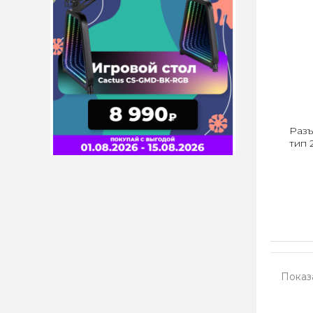
Разъ
тип 
Показа