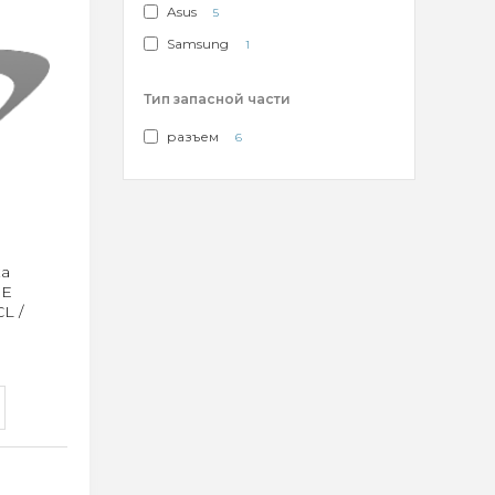
Asus
5
Samsung
1
Тип запасной части
разъем
6
ка
RE
CL /