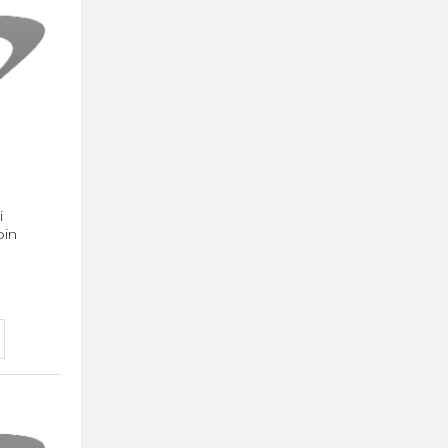
i
pin