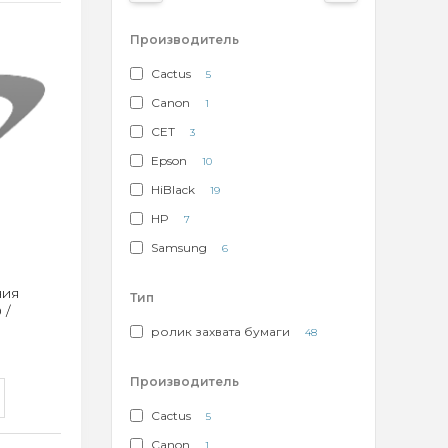
Производитель
Cactus
5
Canon
1
CET
3
Epson
10
HiBlack
19
HP
7
Samsung
6
ния
Тип
 /
ролик захвата бумаги
48
Производитель
Cactus
5
Canon
1