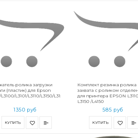
атель ролика загрузки
Комплект резинка ролика
ги (пластик) для Epson
захвата с роликом отделе
0/L3100/L3101/L3110/L3150/L3151/L3160/L5190
для принтера EPSON L3110
L3150 /L4150
1350 руб
585 руб
КУПИТЬ
КУПИТЬ