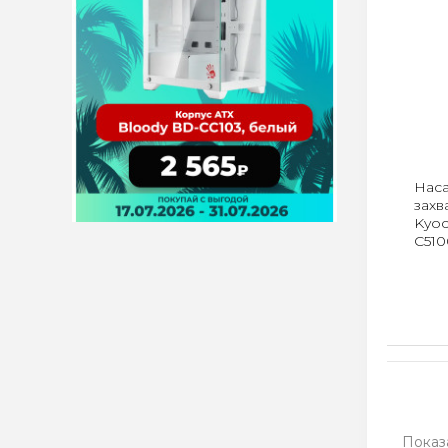
Наса
захв
Kyoc
C510
210
Показа