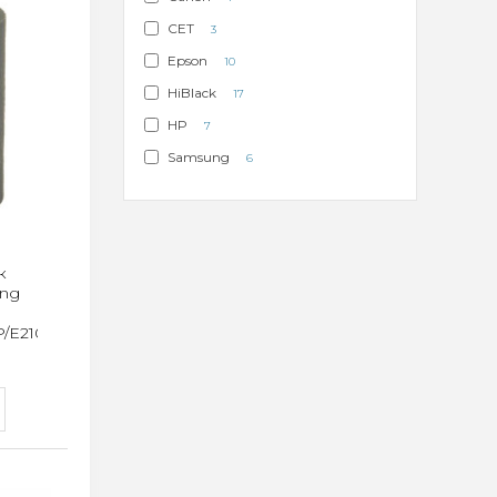
CET
3
Epson
10
HiBlack
17
HP
7
Samsung
6
к
ung
P/E210