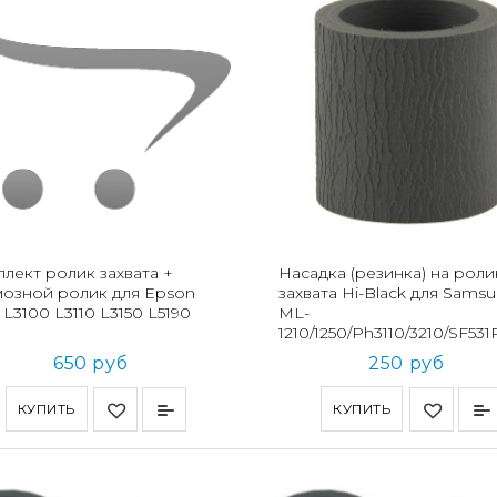
лект ролик захвата +
Насадка (резинка) на роли
озной ролик для Epson
захвата Hi-Black для Sams
0 L3100 L3110 L3150 L5190
ML-
1210/1250/Ph3110/3210/SF531
650 руб
250 руб
КУПИТЬ
КУПИТЬ