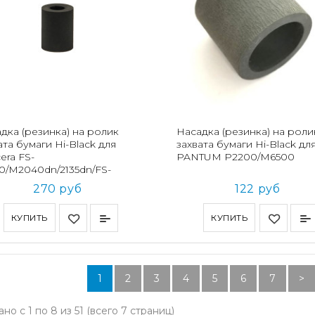
дка (резинка) на ролик
Насадка (резинка) на роли
ата бумаги Hi-Black для
захвата бумаги Hi-Black дл
era FS-
PANTUM P2200/M6500
0/M2040dn/2135dn/FS-
0D
270 руб
122 руб
КУПИТЬ
КУПИТЬ
1
2
3
4
5
6
7
>
но с 1 по 8 из 51 (всего 7 страниц)