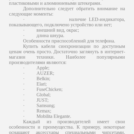
пластиковыми и алюминиевыми штекерами.
Дополнительно следует обратить внимание на
следующие моменты:
·
наличие LED-индикатора,
показывающего, подключено устройство или нет;
·
внешний вид, окрас;
·
длина шнура.
Особенности приспособлений для телефона.
Купить кабели синхронизации по доступным
ценам очень просто. Достаточно заглянуть в интернет-
магазин техники. Наиболее популярными
производителями являются:
·
Apple;
·
AUZER;
·
Belkin;
·
Elari;
·
FuseChicken;
·
Global;
·
JUST;
·
Samsung;
·
Remax;
·
Mobilita Elegante.
Каждый из производителей имеет свои
особенности и преимущества. К примеру, некоторые
оснащают аксессуары специальными чипсетами,