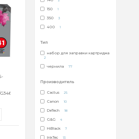
2
150
1
350
3
400
1
Тип
набор для заправки картриджа
2
чернила
77
S-
Производитель
Cactus
/G3460
25
Canon
10
DeTech
18
G&G
4
HiBlack
7
InkTec
13