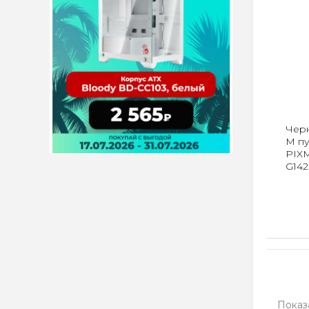
Черн
M пу
PIX
G142
Показа