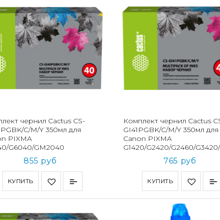
лект чернил Cactus CS-
Комплект чернил Cactus C
PGBK/C/M/Y 350мл для
GI41PGBK/C/M/Y 350мл для
on PIXMA
Canon PIXMA
40/G6040/GM2040
G1420/G2420/G2460/G3420
855 руб
765 руб
КУПИТЬ
КУПИТЬ