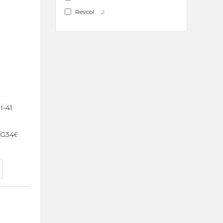
Revcol
2
I-41
/G3460