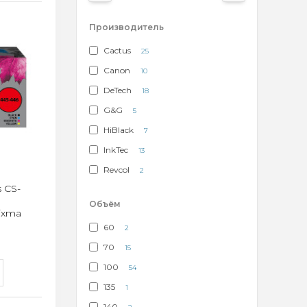
Производитель
Cactus
25
Canon
10
DeTech
18
G&G
5
HiBlack
7
InkTec
13
Revcol
2
 CS-
Объём
ixma
60
2
70
15
100
54
135
1
140