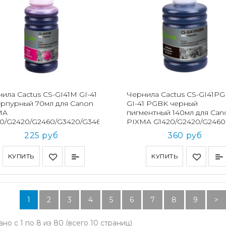
ила Cactus CS-GI41M GI-41
Чернила Cactus CS-GI41P
рпурный 70мл для Canon
GI-41 PGBK черный
MA
пигментный 140мл для Can
0/G2420/G2460/G3420/G3460
PIXMA G1420/G2420/G2460
225 руб
360 руб
КУПИТЬ
КУПИТЬ
1
2
3
4
5
6
7
8
9
>
но с 1 по 8 из 80 (всего 10 страниц)