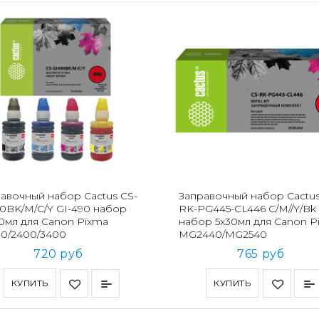
авочный набор Cactus CS-
Заправочный набор Cactus
0BK/M/C/Y GI-490 набор
RK-PG445-CL446 C/M//Y/Bk
0мл для Canon Pixma
набор 5x30мл для Canon P
00/2400/3400
MG2440/MG2540
720 руб
765 руб
КУПИТЬ
КУПИТЬ