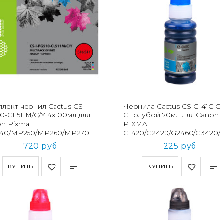
лект чернил Cactus CS-I-
Чернила Cactus CS-GI41C G
0-CL511M/C/Y 4x100мл для
C голубой 70мл для Canon
on Pixma
PIXMA
40/MP250/MP260/MP270
G1420/G2420/G2460/G3420
720 руб
225 руб
КУПИТЬ
КУПИТЬ