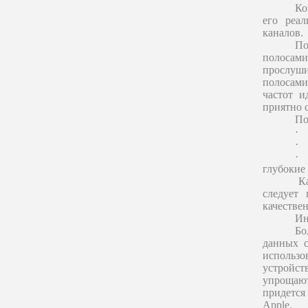
Ко
его реа
каналов.
По
полосами
прослуш
полосами
частот и
приятно с
По
·
·
·
глубокие
Ка
следует 
качестве
Ин
Бо
данных с
использо
устройст
упрощаю
придется
Apple.