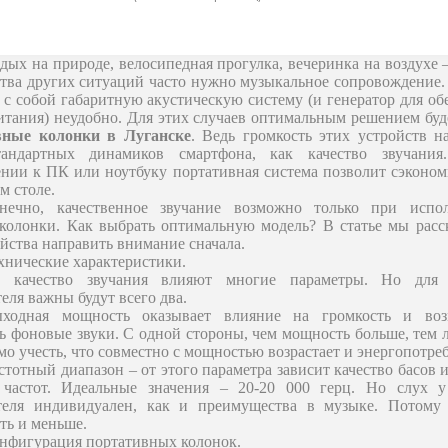
дых на природе, велосипедная прогулка, вечеринка на воздухе –
тва других ситуаций часто нужно музыкальное сопровождение.
ь с собой габаритную акустическую систему (и генератор для об
итания) неудобно. Для этих случаев оптимальным решением буд
вные колонки в Луганске
. Ведь громкость этих устройств н
андартных динамиков смартфона, как качество звучани
нии к ПК или ноутбуку портативная система позволит сэконом
м столе.
нечно, качественное звучание возможно только при испол
колонки. Как выбрать оптимальную модель? В статье мы расс
ойства направить внимание сначала.
хнические характеристики.
 качество звучания влияют многие параметры. Но для 
еля важны будут всего два.
ходная мощность оказывает влияние на громкость и воз
ь фоновые звуки. С одной стороны, чем мощность больше, тем 
мо учесть, что совместно с мощностью возрастает и энергопотре
стотный диапазон – от этого параметра зависит качество басов 
 частот. Идеальные значения – 20-20 000 герц. Но слух у
теля индивидуален, как и преимущества в музыке. Потому
ть и меньше.
нфигурация портативных колонок.