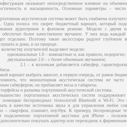
нфигурация оказывает непосредственное влияние на объемнос
листичность и насыщенность. Основные параметры – число
ртативная акустическая система может быть снабжена излучател
. Одна полоса это скорее бюджетный вариант, который под
ивания аудиотреков в фоновом режиме. Модели с двумя и
 обеспечат более качественное звучание. У них ведь каждый
дет отдельно. Поэтому такие аксессуары радуют глубоким з
лушать и дома, и на природе.
 количеству излучателей выделяют модели:
одноканальные 1.0 – компактные и, как правило, недорогие;
двухканальные 2.0 – с более объемным звучанием;
2.1 – к колонкам добавляется сабвуфер, гарантирую
 басы.
кой вариант выбрать зависит, в первую очередь, от рамок бюдже
помнить, что миниатюрная акустическая система не часто
нным сабвуфером, он прибавляет весы и габариты.
терфейсы и разъемы портативной акустической системы.
льшинство портативных акустических систем поддерживает
 помощью беспроводных технологий Bluetooth и Wi-Fi. Это 
вать в качестве источника звука и для управления любое со
во – смартфон, планшет, ноутбук. К примеру, беспроводные т
т подключение портативной акустики для iPhone - пользов
 дополнительно покупать адаптер или переходник к фирменным