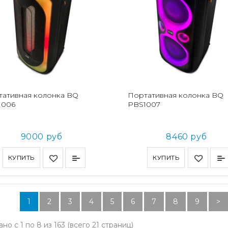
тативная колонка BQ
Портативная колонка BQ
1006
PBS1007
9000 руб
8460 руб
КУПИТЬ
КУПИТЬ
1
2
3
4
5
6
7
8
9
>
но с 1 по 8 из 163 (всего 21 страниц)