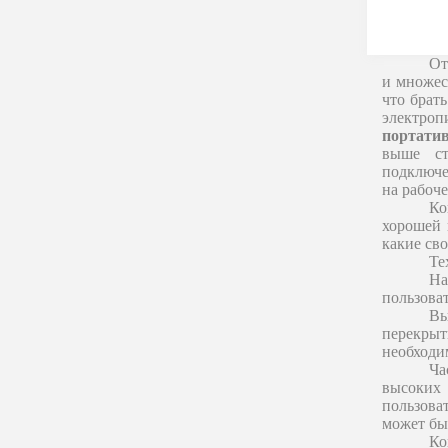
От
и множес
что брат
электроп
портати
выше ст
подключе
на рабоче
Ко
хорошей 
какие св
Те
На
пользоват
Вы
перекрыт
необходи
Ча
высоких
пользова
может бы
Ко