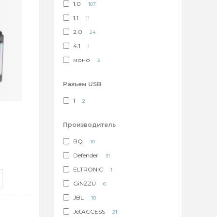
1.0
107
1.1
11
2.0
24
4.1
1
моно
3
Разъем USB
1
2
Производитель
BQ
10
Defender
31
ELTRONIC
1
GiNZZU
6
JBL
10
JetACCESS
21