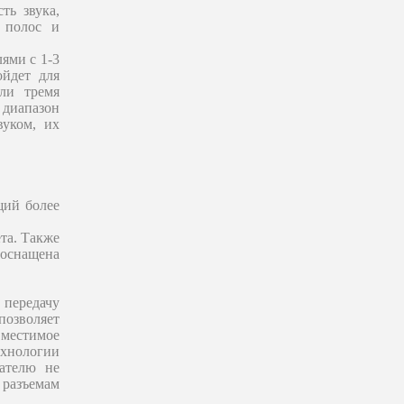
ть звука,
 полос и
ями с 1-3
ойдет для
ли тремя
 диапазон
вуком, их
щий более
та. Также
 оснащена
 передачу
позволяет
вместимое
ехнологии
ателю не
 разъемам