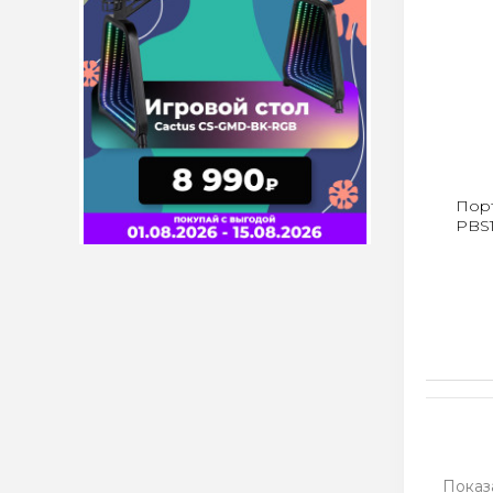
Пор
PBS
Показа