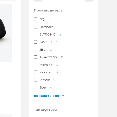
Производитель
BQ
10
Defender
31
ELTRONIC
2
GiNZZU
6
JBL
16
JetACCESS
21
Microlab
3
Monster
15
Ritmix
9
Sber
4
показать все
Тип акустики