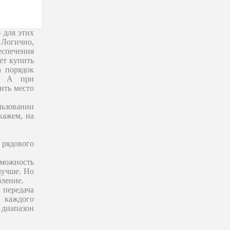
 для этих
 Логично,
еспечения
ет купить
а порядок
я. А при
ить место
ьзовании
кажем, на
рядового
можность
лучше. Но
бление.
и передача
 каждого
 диапазон