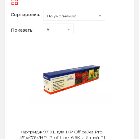
Сортировка:
По умолчанию
Показать:
8
Картридж 971XL для HP OfficeJet Pro
451x/476x/HP, ProfiLine, 6,6К, жёлтый PL-