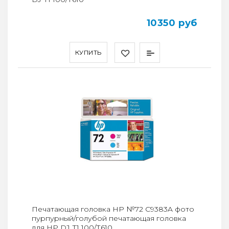
10350 руб
КУПИТЬ
Печатающая головка HP №72 C9383A фото
пурпурный/голубой печатающая головка
для HP DJ Т1 100/Т610