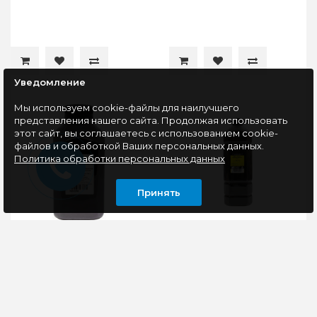
Уведомление
Мы используем cookie-файлы для наилучшего
представления нашего сайта. Продолжая использовать
этот сайт, вы соглашаетесь с использованием cookie-
файлов и обработкой Ваших персональных данных.
Политика обработки персональных данных
Принять
Тонер NetProduct
Тонер Hi-Black
Универсальный для
Универсальный для HP
Pantum
Laser 107а, Тип 1.9, Bk,
P3010/M6700/7100/BP5100/BM5100 TL-
700 г, канистра
420X Bk, 200 г,
Тонер NetProduct
Тонер Hi-Black
канистра