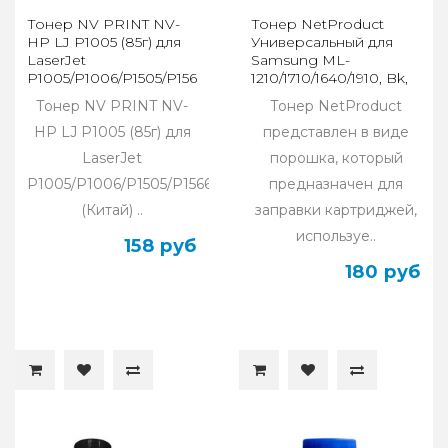
Тонер NV PRINT NV-
Тонер NetProduct
HP LJ P1005 (85г) для
Универсальный для
LaserJet
Samsung ML-
P1005/P1006/P1505/P1566/P1102
1210/1710/1640/1910, Bk,
80 г, банка
Тонер NV PRINT NV-
Тонер NetProduct
HP LJ P1005 (85г) для
представлен в виде
LaserJet
порошка, который
P1005/P1006/P1505/P1566/P1102
предназначен для
(Китай) ..
заправки картриджей,
используе..
158 руб
180 руб