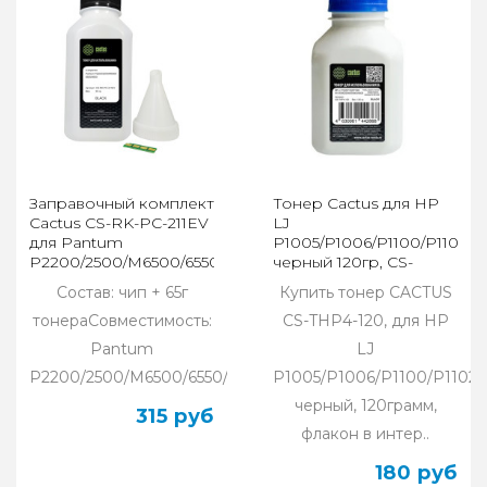
Заправочный комплект
Тонер Cactus для HP
Cactus CS-RK-PC-211EV
LJ
для Pantum
P1005/P1006/P1100/P1102,
P2200/2500/M6500/6550/6600,
черный 120гр, CS-
(тонер + чип)
THPU-120
Состав: чип + 65г
Купить тонер CACTUS
тонераСовместимость:
CS-THP4-120, для HP
Pantum
LJ
P2200/2500/M6500/6550/6600..
P1005/P1006/P1100/P1102,
черный, 120грамм,
315 руб
флакон в интер..
180 руб