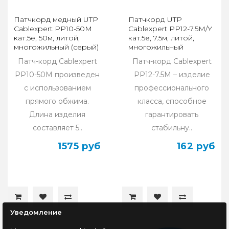
Патчкорд медный UTP
Патчкорд UTP
Cablexpert PP10-50M
Cablexpert PP12-7.5M/Y
кат.5e, 50м, литой,
кат.5e, 7.5м, литой,
многожильный (серый)
многожильный
(жёлтый)
Патч-корд Cablexpert
Патч-корд Cablexpert
PP10-50M произведен
PP12-7.5M – изделие
с использованием
профессионального
прямого обжима.
класса, способное
Длина изделия
гарантировать
составляет 5..
стабильну..
1575 руб
162 руб
Уведомление