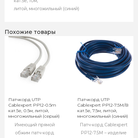
кат.5e, 10м,
литой, многожильный (синий)
Похожие товары
Патчкорд UTP
Патчкорд UTP
Cablexpert PP12-0.5m
Cablexpert PP12-7.5M/B
кат.5e, 0.5м, литой,
кат.5e, 7.5м, литой,
многожильный (серый)
многожильный (синий)
Имеющий прямой
Патч-корд Cablexpert
обжим патч-корд
PP12-7.5M – изделие