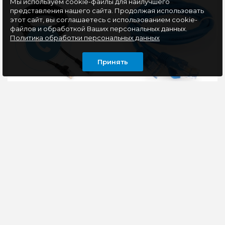
Мы используем cookie-файлы для наилучшего
представления нашего сайта. Продолжая использовать
этот сайт, вы соглашаетесь с использованием cookie-
файлов и обработкой Ваших персональных данных.
Политика обработки персональных данных
Принять
Патчкорд UTP
Патчкорд CCA light
Cablexpert PP12-5M/BK
UTP Гарнизон PC-UTP-
кат.5e, 5м, литой,
5e-1.5-B кат.5e, 1.5м,
многожильный
литой, многожильный
(черный)
(синий)
-Патчкорд
атчкорд Гарнизон PC-
неэкранированной
UTP-5e-1.5-B
витой пары, 8P8C-
предназначен для
Золоченые контакты,
соединения сетевых
толщина 50
устройств в кабельных
микродюймов-Литые
системах ..
разъемы..