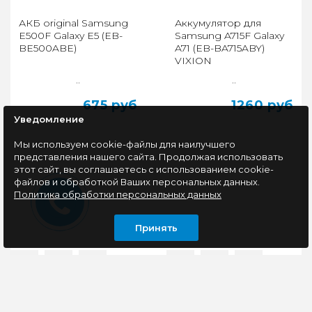
АКБ original Samsung
Аккумулятор для
E500F Galaxy E5 (EB-
Samsung A715F Galaxy
BE500ABE)
A71 (EB-BA715ABY)
VIXION
..
..
675 руб
1260 руб
Уведомление
Мы используем cookie-файлы для наилучшего
представления нашего сайта. Продолжая использовать
этот сайт, вы соглашаетесь с использованием cookie-
файлов и обработкой Ваших персональных данных.
Политика обработки персональных данных
Принять