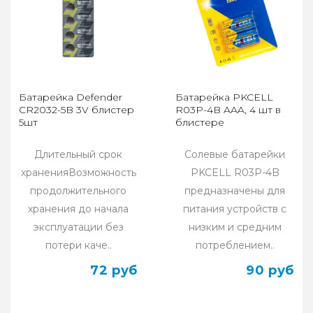
Батарейка Defender
Батарейка PKCELL
CR2032-5B 3V блистер
R03P-4B AAA, 4 шт в
5шт
блистере
Длительный срок
Солевые батарейки
храненияВозможность
PKCELL R03P-4B
продолжительного
предназначены для
хранения до начала
питания устройств с
эксплуатации без
низким и средним
потери каче..
потреблением..
72 руб
90 руб