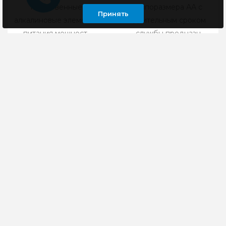
качественные
типоразмера АА с
Принять
алкалиновые элементы
длительным сроком
питания мощност..
службы предназн..
126 руб
720 руб