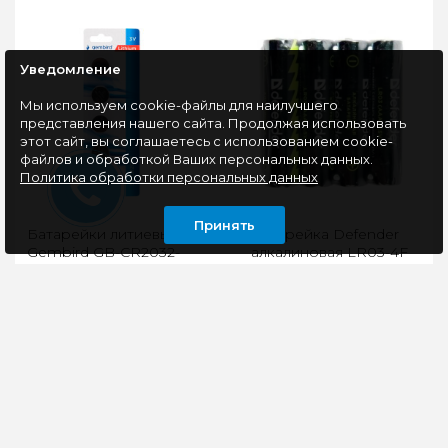
Уведомление
Мы используем cookie-файлы для наилучшего
представления нашего сайта. Продолжая использовать
этот сайт, вы соглашаетесь с использованием cookie-
файлов и обработкой Ваших персональных данных.
Политика обработки персональных данных
Принять
Батарейки литиевые
Батарейка Defender
Gembird GB-CR2032-
алкалиновая LR03-4F
5B тип CR2032, 5шт,
AAA, в пленке 4шт
блистер
Тип: CR2032 Хим.
АлкалиновыйТип - AAA
состав: литиевые
LR03Номинальное
Номинальное
напряжение - 1.5 ВКол-
напряжение: 3 В Кол-
во в упаковке - 4
во в упаковке: 5 шт..
штВид упаковки
блистерР..