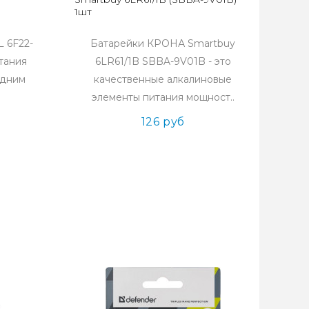
1шт
 6F22-
Батарейки КРОНА Smartbuy
тания
6LR61/1B SBBA-9V01B - это
едним
качественные алкалиновые
элементы питания мощност..
126 руб