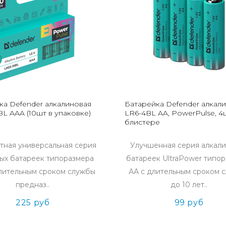
ка Defender алкалиновая
Батарейка Defender алкал
L AAA (10шт в упаковке)
LR6-4BL AA, PowerPulse, 4ш
блистере
тная универсальная серия
Улучшенная серия алкал
ых батареек типоразмера
батареек UltraPower типо
лительным сроком службы
АА с длительным сроком 
предназ..
до 10 лет..
225 руб
99 руб