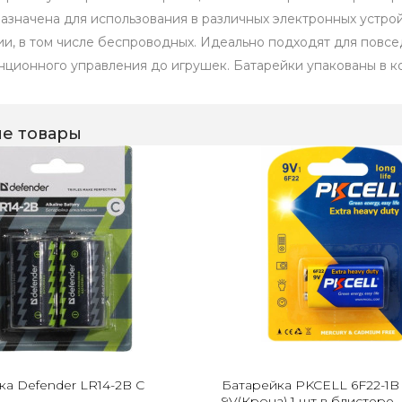
азначена для использования в различных электронных устро
ии, в том числе беспроводных. Идеально подходят для повсед
нционного управления до игрушек. Батарейки упакованы в к
е товары
ка Defender LR14-2B С
Батарейка PKCELL 6F22-1B 
9V(Крона) 1 шт в блистере