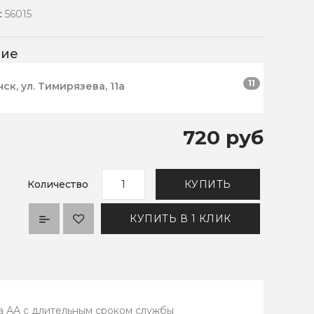
:
56015
чие
11
нск, ул. Тимирязева, 11а
720 руб
Количество
КУПИТЬ
КУПИТЬ В 1 КЛИК
а АА с длительным сроком службы