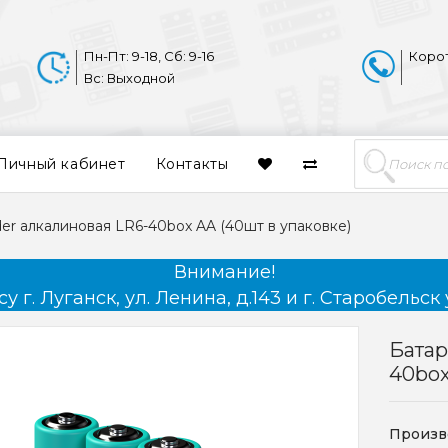
Пн-Пт: 9-18, Сб: 9-16
Коро
Вс: Выходной
Личный кабинет
Контакты
er алкалиновая LR6-40box AA (40шт в упаковке)
Внимание!
 г. Луганск, ул. Ленина, д.143 и г. Старобельск 
Батар
40box
Произв