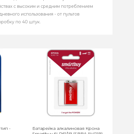
йствах с высоким и средним потреблением
невного использования - от пультов
оробку по 40 штук.
тип -
Батарейка алкалиновая Крона
Smartbuy 6LR61/1B (SBBA-9V01B)