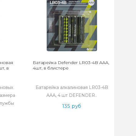
иновая
Батарейка Defender LR03-4B AAA,
т, в
4шт, в блистере
иновых
Батарейка алкалиновая LR03-4B
размера
AAA, 4 шт DEFENDER..
службы
135 руб