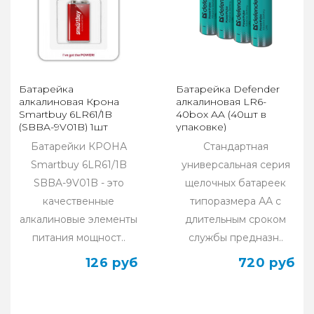
Батарейка
Батарейка Defender
алкалиновая Крона
алкалиновая LR6-
Smartbuy 6LR61/1B
40box AA (40шт в
(SBBA-9V01B) 1шт
упаковке)
Батарейки КРОНА
Стандартная
Smartbuy 6LR61/1B
универсальная серия
SBBA-9V01B - это
щелочных батареек
качественные
типоразмера АА с
алкалиновые элементы
длительным сроком
питания мощност..
службы предназн..
126 руб
720 руб