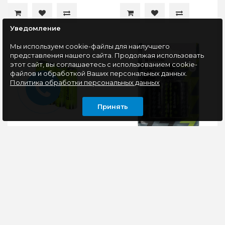
Уведомление
Мы используем cookie-файлы для наилучшего
представления нашего сайта. Продолжая использовать
этот сайт, вы соглашаетесь с использованием cookie-
файлов и обработкой Ваших персональных данных.
Политика обработки персональных данных
Принять
Батарейка Defender
Батарейка Defender
алкалиновая LR6-4S
LR14-2B С 2шт
AA, EcoLine, 4шт, в
пленке
Подходит для бытовых
Долговечный элемент
устройствДлительный
питания для
срок
использования в