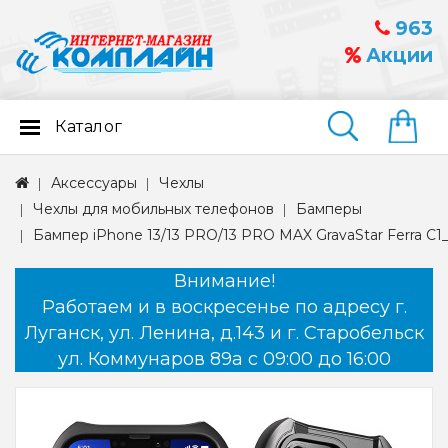
963
Акции
Каталог
Найти
Аксессуары
Чехлы
Чехлы для мобильных телефонов
Бамперы
Бампер iPhone 13/13 PRO/13 PRO MAX GravaStar Ferra C1
Внимание!
Работаем и в воскресенье по адресу г.
Луганск, ул. Ленина, д.143 и г. Старобельск
ул. Коммунаров 89а с 09:00 до 16:00