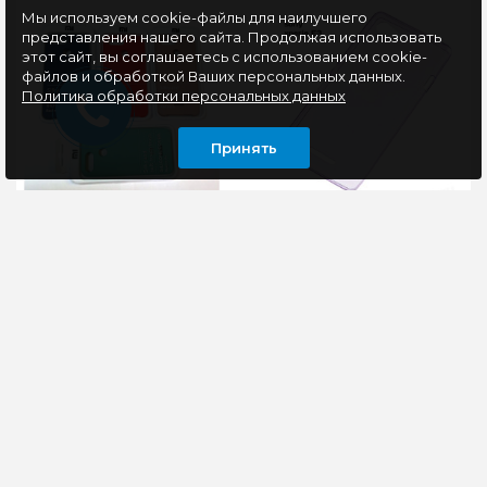
Мы используем cookie-файлы для наилучшего
представления нашего сайта. Продолжая использовать
этот сайт, вы соглашаетесь с использованием cookie-
файлов и обработкой Ваших персональных данных.
Политика обработки персональных данных
Принять
Бампер Xiaomi Redmi
Бампер Sony E3
6 Soft Touch
Silicone
Пластиковый чехол
Пластиковый чехол
(бампер)
(бампер)
обеспечивает защиту
обеспечивает защиту
высокого уровня от
высокого уровня от
повреждений корпуса,
повреждений корпуса,
его загрязнен..
его загрязнен..