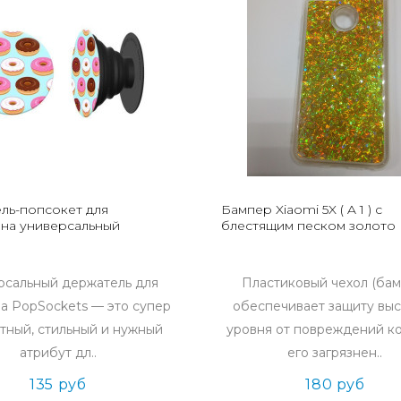
ль-попсокет для
Бампер Xiaomi 5X ( A 1 ) с
на универсальный
блестящим песком золото
рсальный держатель для
Пластиковый чехол (бам
а PopSockets — это супер
обеспечивает защиту вы
тный, стильный и нужный
уровня от повреждений ко
атрибут дл..
его загрязнен..
135 руб
180 руб