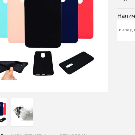
Нали
склад 