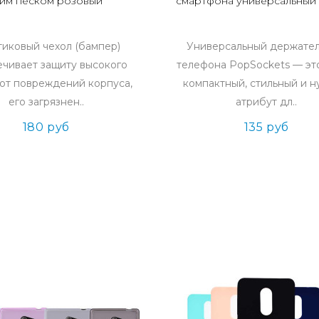
им песком розовый
смартфона универсальный
тиковый чехол (бампер)
Универсальный держател
чивает защиту высокого
телефона PopSockets — эт
 от повреждений корпуса,
компактный, стильный и 
его загрязнен..
атрибут дл..
180 руб
135 руб