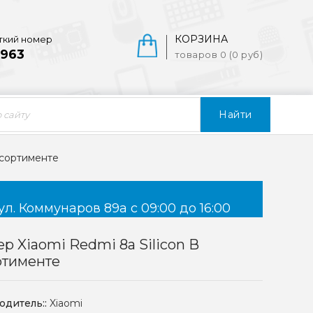
КОРЗИНА
ткий номер
963
товаров 0 (0 руб)
Найти
ссортименте
ул. Коммунаров 89а с 09:00 до 16:00
р Xiaomi Redmi 8a Silicon В
ртименте
одитель::
Xiaomi