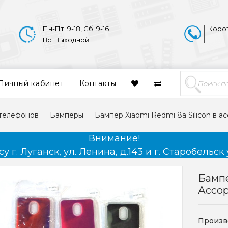
Пн-Пт: 9-18, Сб: 9-16
Коро
Вс: Выходной
Личный кабинет
Контакты
 телефонов
Бамперы
Бампер Xiaomi Redmi 8a Silicon в а
Внимание!
 г. Луганск, ул. Ленина, д.143 и г. Старобельск 
Бампе
Ассо
Произв