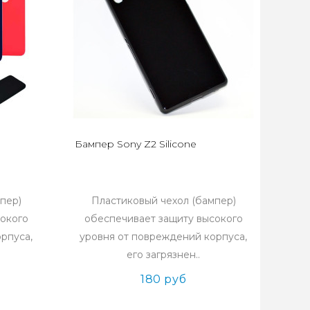
Бампер Sony Z2 Silicone
пер)
Пластиковый чехол (бампер)
сокого
обеспечивает защиту высокого
рпуса,
уровня от повреждений корпуса,
его загрязнен..
180 руб