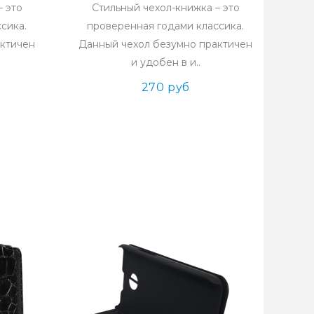
– это
Стильный чехол-книжка – это
сика.
проверенная годами классика.
актичен
Данный чехол безумно практичен
и удобен в и..
270 руб