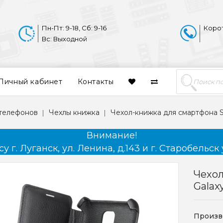
Пн-Пт: 9-18, Сб: 9-16
Коро
Вс: Выходной
Личный кабинет
Контакты
 телефонов
Чехлы книжка
Чехол-книжка для смартфона S
Внимание!
 г. Луганск, ул. Ленина, д.143 и г. Старобельск 
Чехо
Galax
Произв