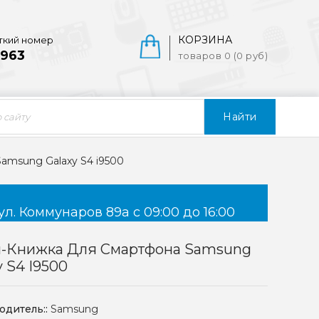
КОРЗИНА
ткий номер
963
товаров 0 (0 руб)
Найти
amsung Galaxy S4 i9500
ул. Коммунаров 89а с 09:00 до 16:00
л-Книжка Для Смартфона Samsung
y S4 I9500
одитель::
Samsung