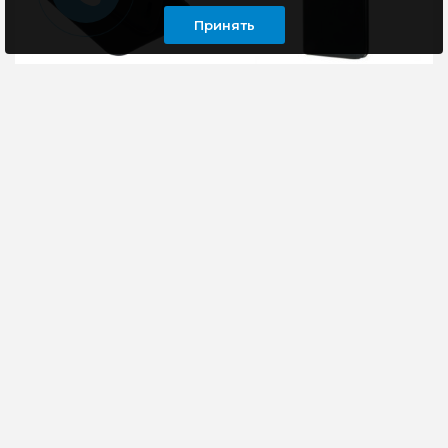
Принять
Чехол-книжка для
Чехол-книжка для
смартфона Lenovo
смартфона Lenovo
A820
A369
Чехол универсальный,
Чехол универсальный,
изготовлен из
изготовлен из
качественной эко-
качественной эко-
кожи, надежно
кожи, надежно
защищает Ваш
защищает Ваш
смартфон благодаря
смартфон благодаря
вш..
вш..
270 руб
270 руб