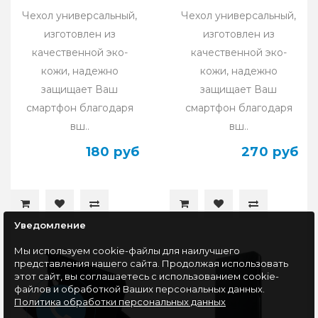
Чехол универсальный,
Чехол универсальный,
изготовлен из
изготовлен из
качественной эко-
качественной эко-
кожи, надежно
кожи, надежно
защищает Ваш
защищает Ваш
смартфон благодаря
смартфон благодаря
вш..
вш..
180 руб
270 руб
Уведомление
Мы используем cookie-файлы для наилучшего
представления нашего сайта. Продолжая использовать
этот сайт, вы соглашаетесь с использованием cookie-
файлов и обработкой Ваших персональных данных.
Политика обработки персональных данных