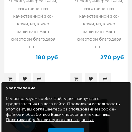
Чехол универсальный,
Чехол универсальный,
изготовлен из
изготовлен из
качественной эко-
качественной эко-
кожи, надежно
кожи, надежно
защищает Ваш
защищает Ваш
смартфон благодаря
смартфон благодаря
вш..
вш..
180 руб
270 руб
Уведомление
Мы используем cookie-файлы для наилучшего
представления нашего сайта. Продолжая использовать
этот сайт, вы соглашаетесь с использованием cookie-
файлов и обработкой Ваших персональных данных.
Политика обработки персональных данных