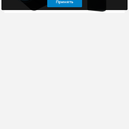
Принять
Чехол-книжка для
Чехол-книжка для
смартфона Lenovo
смартфона Lenovo
A820
A369
Чехол универсальный,
Чехол универсальный,
изготовлен из
изготовлен из
качественной эко-
качественной эко-
кожи, надежно
кожи, надежно
защищает Ваш
защищает Ваш
смартфон благодаря
смартфон благодаря
вш..
вш..
270 руб
270 руб