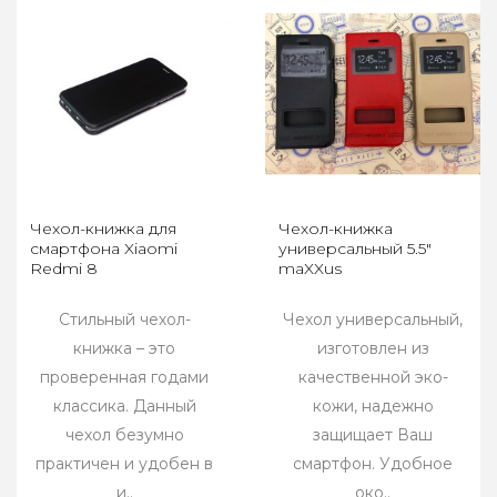
Чехол-книжка для
Чехол-книжка
смартфона Xiaomi
универсальный 5.5"
Redmi 8
maXXus
Стильный чехол-
Чехол универсальный,
книжка – это
изготовлен из
проверенная годами
качественной эко-
классика. Данный
кожи, надежно
чехол безумно
защищает Ваш
практичен и удобен в
смартфон. Удобное
и..
око..