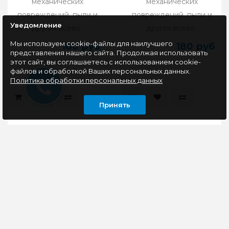
механических
механических
повреждений, пыли и
повреждений, пыли и
Уведомление
других всево..
других всево..
Мы используем cookie-файлы для наилучшего
180 руб
180 руб
представления нашего сайта. Продолжая использовать
этот сайт, вы соглашаетесь с использованием cookie-
файлов и обработкой Ваших персональных данных.
Политика обработки персональных данных
Принять