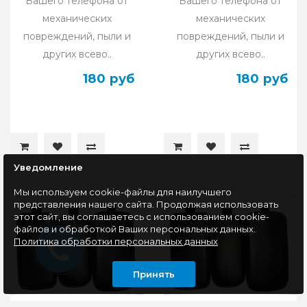
Вашего телефона от
Вашего телефона от
механических
механических
повреждений, пыли и
повреждений, пыли и
других всево..
других всево..
180 руб
180 руб
Уведомление
Мы используем cookie-файлы для наилучшего
представления нашего сайта. Продолжая использовать
этот сайт, вы соглашаетесь с использованием cookie-
файлов и обработкой Ваших персональных данных.
Политика обработки персональных данных
Принять