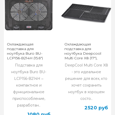
Охлаждающая
Охлаждающая
подставка для
подставка для
ноутбука Buro BU-
ноутбука Deepcool
LCP156-B214H (15.6")
Multi Сore X8 (17"),
черный
Подставка для
DeepCool Multi Core X8
ноутбука Buro BU-
- это идеальное
LCP156-B214H ‒
решение для всех, кто
компактное и
хочет сохранить
функциональное
ноутбук в хорошем
приспособление,
состо..
разработан..
2520 руб
1080 руб