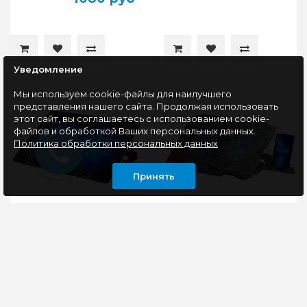
Уведомление
Мы используем cookie-файлы для наилучшего
представления нашего сайта. Продолжая использовать
этот сайт, вы соглашаетесь с использованием cookie-
файлов и обработкой Ваших персональных данных.
Политика обработки персональных данных
Принять
Охлаждающая
Охлаждающая
подставка для
подставка для
ноутбука PANTEON
ноутбука PANTEON
CP-150 Black 9"-16", USB,
CP-152L Black 9"-16",
2 вентилятора
USB, 2 вентилятора
Охлаждающая
Охлаждающая
подставка PANTEON
подставка PANTEON