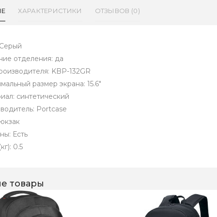
ИЕ
ХАРАКТЕРИСТИКИ
ОТЗЫВОВ (0)
 Серый
ие отделения: да
роизводителя: KBP-132GR
мальный размер экрана: 15.6"
иал: синтетический
водитель: Portcase
рюкзак
ны: Есть
кг): 0.5
е товары