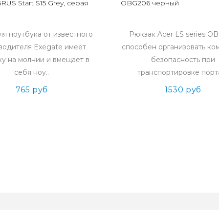
RUS Start S15 Grey, серая
OBG206 черный
ля ноутбука от известного
Рюкзак Acer LS series O
водителя Exegate имеет
способен организовать ко
ку на молнии и вмещает в
безопасность при
себя ноу..
транспортировке порта
765 руб
1530 руб