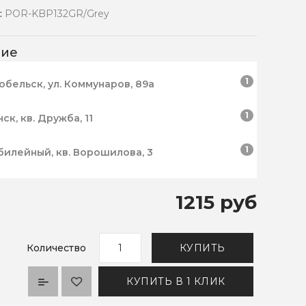
:
POR-KBP132GR/Grey
чие
1
робельск, ул. Коммунаров, 89а
1
нск, кв. Дружба, 11
1
билейный, кв. Ворошилова, 3
1215 руб
Количество
КУПИТЬ
КУПИТЬ В 1 КЛИК