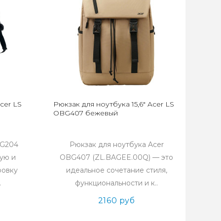
cer LS
Рюкзак для ноутбука 15,6" Acer LS
OBG407 бежевый
BG204
Рюкзак для ноутбука Acer
ую и
OBG407 (ZL.BAGEE.00Q) — это
ровку
идеальное сочетание стиля,
.
функциональности и к..
2160 руб