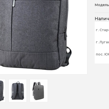
Модель
Нали
г. Ста
г. Луга
пос. Ю