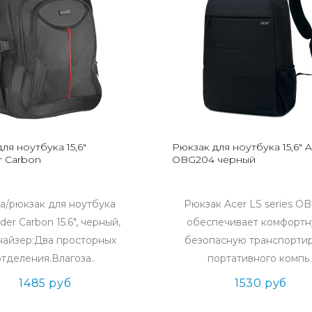
ля ноутбука 15,6"
Рюкзак для ноутбука 15,6" A
r Carbon
OBG204 черный
а/рюкзак для ноутбука
Рюкзак Acer LS series O
er Carbon 15.6", черный,
обеспечивает комфортн
найзер:Два просторных
безопасную транспорти
отделения.Влагоза..
портативного компь.
1485 руб
1530 руб