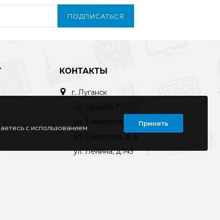
ПОДПИСАТЬСЯ
Т
КОНТАКТЫ
г. Луганск
кв. Дружба 11
ул. Тимирязева, 11а
Принять
шаетесь с использованием
ул. Советская, д. 6
ул. Ленина, д.143
кв. Ворошилова, д.3
г. Старобельск
ул. Коммунаров 89а
kompline-lg@mail.ru