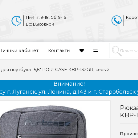
Пн-Пт: 9-18, Сб: 9-16
Коро
Вс: Выходной
Личный кабинет
Контакты
 для ноутбука 15,6" PORTCASE KBP-132GR, серый
Внимание!
 г. Луганск, ул. Ленина, д.143 и г. Старобельск 
Рюкза
KBP-
Произв