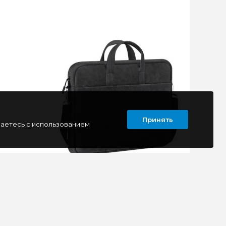
Принять
шаетесь с использованием
Сумка для ноутбука 15,6" Defender
0CN)
Shieldy, черный
браза
Надежная сумка Defender Shieldy