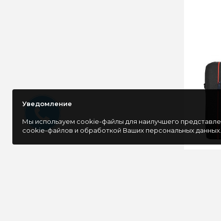
Уведомление
Мы используем cookie-файлы для наилучшего представлен
cookie-файлов и обработкой Ваших персональных данных
Сумка дл
Start S15
EX29346
Сумка д