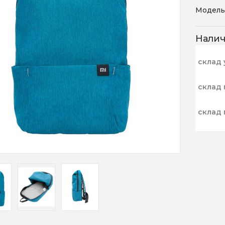
Модель
Нали
склад 
склад 
склад 