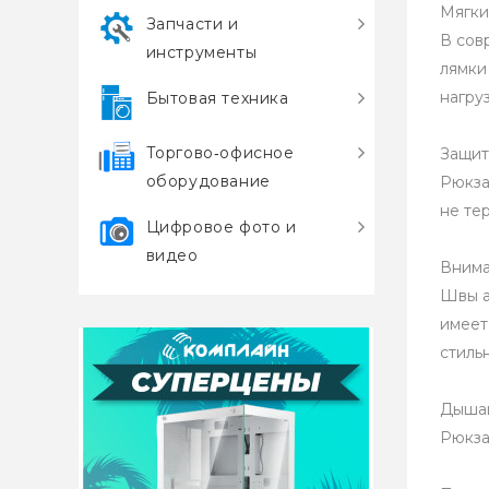
Мягки
Запчасти и
В сов
инструменты
лямки
нагру
Бытовая техника
Торгово‑офисное
Защит
оборудование
Рюкза
не те
Цифровое фото и
видео
Внима
Швы а
имеет
стиль
Дышащ
Рюкза