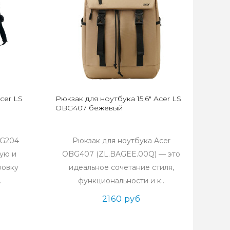
cer LS
Рюкзак для ноутбука 15,6" Acer LS
OBG407 бежевый
BG204
Рюкзак для ноутбука Acer
ую и
OBG407 (ZL.BAGEE.00Q) — это
ровку
идеальное сочетание стиля,
.
функциональности и к..
2160 руб