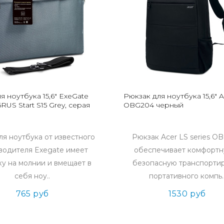
я ноутбука 15,6" ExeGate
Рюкзак для ноутбука 15,6" A
RUS Start S15 Grey, серая
OBG204 черный
ля ноутбука от известного
Рюкзак Acer LS series O
водителя Exegate имеет
обеспечивает комфортн
ку на молнии и вмещает в
безопасную транспорти
себя ноу..
портативного компь.
765 руб
1530 руб