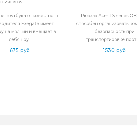
оричневая
ля ноутбука от известного
Рюкзак Acer LS series O
водителя Exegate имеет
способен организовать ко
ку на молнии и вмещает в
безопасность при
себя ноу..
транспортировке порта
675 руб
1530 руб