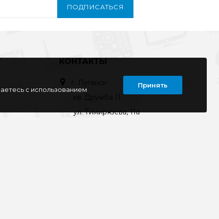
ПОДПИСАТЬСЯ
Т
КОНТАКТЫ
г. Луганск
Принять
шаетесь с использованием
кв. Дружба 11
ул. Тимирязева, 11а
ул. Советская, д. 6
ул. Ленина, д.143
кв. Ворошилова, д.3
г. Старобельск
ул. Коммунаров 89а
kompline-lg@mail.ru