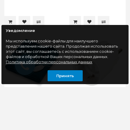
Уведомление
Мы используем cookie-файлы для наилучшего
представления нашего сайта. Продолжая использовать
этот сайт, вы соглашаетесь с использованием cookie-
файлов и обработкой Ваших персональных данных.
Политика обработки персональных данных
Принять
Электрическое
Умная розетка Sber
одеяло Beurer HD75
SBDV-00018 EU
Ocean 100Вт
Электроодеяло Cosy
Умная розетка Умная
Ocean с флисовой
розетка SBER станет