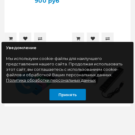
900 руб
Уведомление
Мы используем cookie-файлы для наилучшего
представления нашего сайта. Продолжая использовать
этот сайт, вы соглашаетесь с использованием cookie-
файлов и обработкой Ваших персональных данных.
Политика обработки персональных данных
Принять
USB-концентратор
USB-концентратор
DeTech DE-V12 4port
Gembird UHB-U2P7-02
(7 портов USB 2.0,с
выключателями