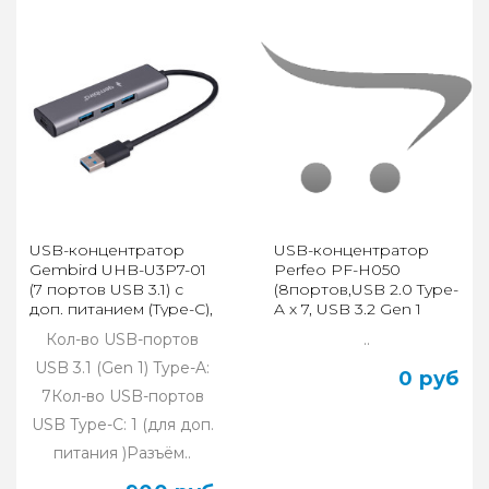
USB-концентратор
USB-концентратор
Gembird UHB-U3P7-01
Perfeo PF-H050
(7 портов USB 3.1) с
(8портов,USB 2.0 Type-
доп. питанием (Type-C),
A х 7, USB 3.2 Gen 1
кабель USB
Type-A х
Кол-во USB-портов
..
USB 3.1 (Gen 1) Type-A:
0 руб
7Кол-во USB-портов
USB Type-C: 1 (для доп.
питания )Разъём..