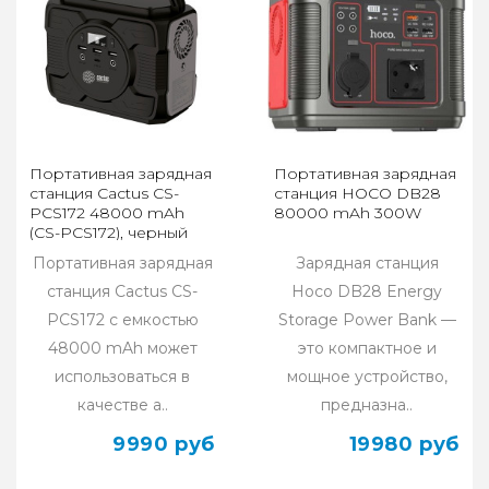
Портативная зарядная
Портативная зарядная
станция Cactus CS-
станция HOCO DB28
PCS172 48000 mAh
80000 mAh 300W
(CS-PCS172), черный
Портативная зарядная
Зарядная станция
станция Cactus CS-
Hoco DB28 Energy
PCS172 с емкостью
Storage Power Bank —
48000 mAh может
это компактное и
использоваться в
мощное устройство,
качестве а..
предназна..
9990 руб
19980 руб