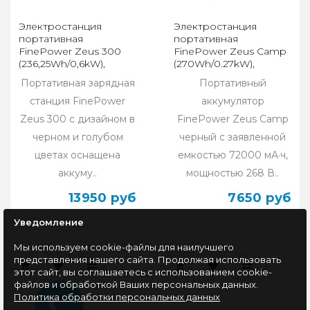
Электростанция
Электростанция
портативная
портативная
FinePower Zeus 300
FinePower Zeus Camp
(236,25Wh/0,6kW),
(270Wh/0.27kW),
черный
черный
Портативная зарядная
Портативный
станция FinePower
аккумулятор
Zeus 300 с дизайном в
FinePower Zeus Camp
черном и голубом
черный с заявленной
цветах оснащена
емкостью 72000 мА·ч,
аккуму..
мощностью 268 В..
13950 руб
7650 руб
Уведомление
Мы используем cookie-файлы для наилучшего
представления нашего сайта. Продолжая использовать
этот сайт, вы соглашаетесь с использованием cookie-
файлов и обработкой Ваших персональных данных.
Политика обработки персональных данных