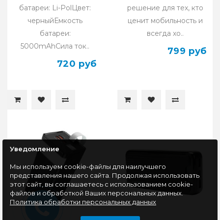
батареи: Li-PolЦвет:
решение для тех, кто
черныйЕмкость
ценит мобильность и
батареи:
всегда хо..
5000mAhСила ток..
799 руб
720 руб
Уведомление
Мы используем cookie-файлы для наилучшего
представления нашего сайта. Продолжая использовать
этот сайт, вы соглашаетесь с использованием cookie-
файлов и обработкой Ваших персональных данных.
Политика обработки персональных данных