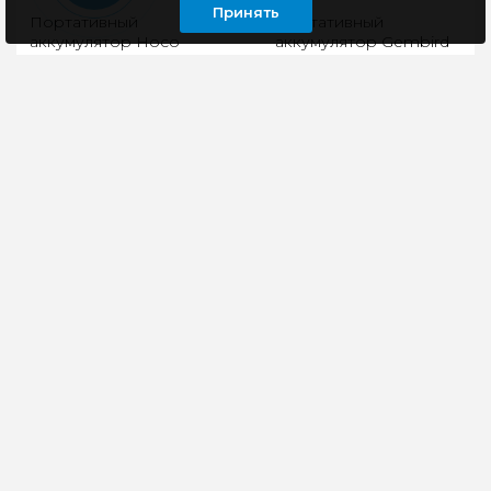
Принять
Портативный
Портативный
аккумулятор Hoco
аккумулятор Gembird
J86A Li-ion, 50000mAh,
GPB-20, 20000мАч, 2A,
3A, черный
черный
J86A Powermaster,
Портативный
портативный
аккумулятор
аккумулятор,
повышенной ёмкости
50000mAh, вход Micro-
Gembird GPB-20 –
USB / Type-C 18W,
надёжное решение
выход 2 * USB 22.5..
для тех, кто ценит
моби..
2970 руб
1099 руб