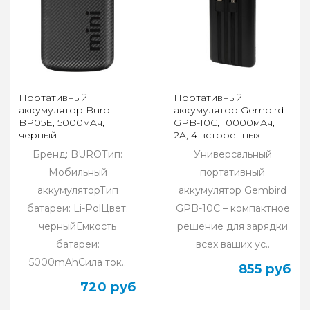
Портативный
Портативный
аккумулятор Buro
аккумулятор Gembird
BP05E, 5000мAч,
GPB-10C, 10000мАч,
черный
2A, 4 встроенных
кабеля, черный
Бренд: BUROТип:
Универсальный
Мобильный
портативный
аккумуляторТип
аккумулятор Gembird
батареи: Li-PolЦвет:
GPB-10C – компактное
черныйЕмкость
решение для зарядки
батареи:
всех ваших ус..
5000mAhСила ток..
855 руб
720 руб