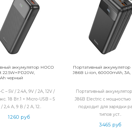
вный аккумулятор HOCO
Портативный аккумулятор
st 22.5W+PD20W,
J86B Li-ion, 60000mAh, 3A,
Ah черный
-C – 5V / 2.4A, 9V / 2A, 12V /
Портативный аккумулято
акс. 18 Вт.1 × Micro-USB – 5
J86B Electric с мощностью 
 / 2,4 А, 9 В / 2 А, 12..
подходит для зарядки р
типов уст..
1260 руб
3465 руб