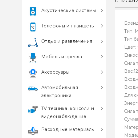
ОПИСАН
Акустические системы
Брен
Телефоны и планшеты
Тип: 
Тип ба
Отдых и развлечения
Цвет:
Емкос
Мебель и кресла
Сила т
Вес:1
Аксессуары
Входн
Входн
Автомобильная
Для с
электроника
Энерг
TV техника, консоли и
Сила 
видеонаблюдение
Сумма
Матер
Расходные материалы
Модел