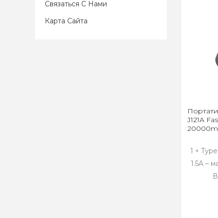
Связаться С Нами
Карта Сайта
Портати
J121A Fa
20000m
1 × Type
1.5A – м
В