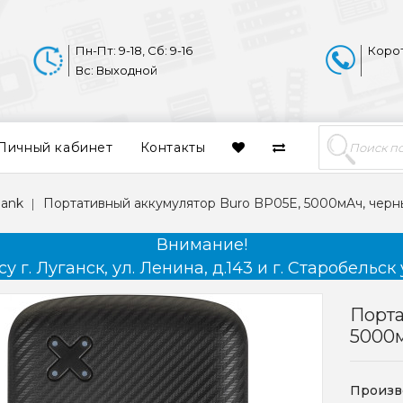
Пн-Пт: 9-18, Сб: 9-16
Коро
Вс: Выходной
Личный кабинет
Контакты
bank
Портативный аккумулятор Buro BP05E, 5000мAч, черн
Внимание!
 г. Луганск, ул. Ленина, д.143 и г. Старобельск 
Порта
5000
Произв