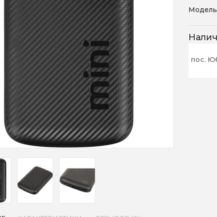
Модель
Нали
пос. Ю