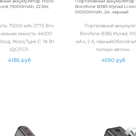
вный аккумулятор Hoco
Портативный аккумулятор
lord, 75000mAh, 22.5W,
Borofone BJ85 Myriad Li-ion
100000mAh, 2A, черный
ость: 75000 мАч 277,5 Втч.
Портативный аккумуля
альная емкость: 44000
Borofone BJ85 Myriad, 10
 Вход: Micro/Type-C: 18 Вт
мА·ч, 2 А, чёрныйОбеспечь
(QC/FCP..
полную автоно..
4185 руб
4590 руб