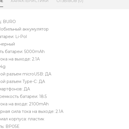
ИЕ
ХАРАКТЕРИСТИКИ
ОТЗЫВОВ (0)
д: BURO
Мобильный аккумулятор
тареи: Li-Pol
 черный
ть батареи: 5000mAh
ока на выходе: 2.1A
24g
ой разъем microUSB: ДА
ой разъем Type-C: ДА
мартфонов: ДА
оемкость батареи: 18.5
тока на входе: 2100mAh
рная сила тока на выходе: 2.1A
иал корпуса: пластик
ь: BP05E