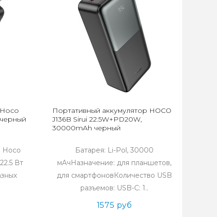
 Hoco
Портативный аккумулятор HOCO
 черный
J136B Sirui 22.5W+PD20W,
30000mAh черный
р Hoco
Батарея: Li-Pol, 30000
22.5 Вт
мAчНазначение: для планшетов,
азных
для смартфоновКоличество USB
разъемов: USB-C: 1..
1575 руб