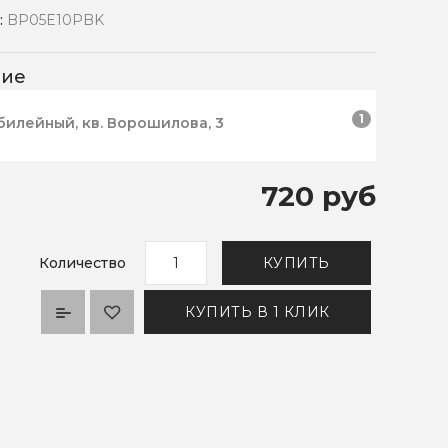
:
BP05E10PBK
чие
1
билейный, кв. Ворошилова, 3
720 руб
Количество
КУПИТЬ
КУПИТЬ В 1 КЛИК