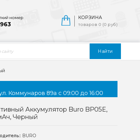
КОРЗИНА
ткий номер
963
товаров 0 (0 руб)
Найти
ый
ул. Коммунаров 89а с 09:00 до 16:00
тивный Аккумулятор Buro BP05E,
мAч, Черный
одитель::
BURO