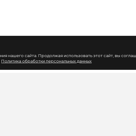
ия нашего сайта. Продолжая использовать этот сайт, вы согла
.
Политика обработки персональных данных
НАШИХ СОБЫТИЙ
ИНФОРМАЦИЯ
ЛИЧНЫЙ КАБИНЕ
Вакансии
Личный Кабинет