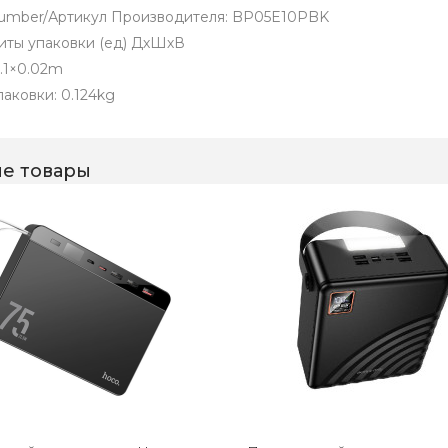
umber/Артикул Производителя: BP05E10PBK
иты упаковки (ед) ДхШхВ
0.1×0.02m
паковки: 0.124kg
е товары