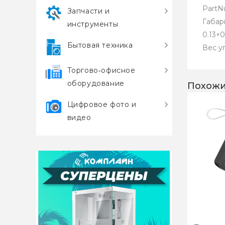
PartN
Запчасти и
Габар
инструменты
0.13×
Бытовая техника
Вес у
Торгово‑офисное
оборудование
Похожи
Цифровое фото и
видео