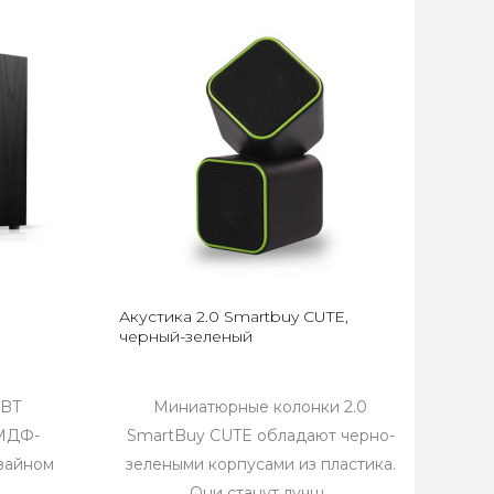
Акустика 2.0 Smartbuy CUTE,
черный-зеленый
3BT
Миниатюрные колонки 2.0
 МДФ-
SmartBuy CUTE обладают черно-
зайном
зелеными корпусами из пластика.
Они станут лучш..