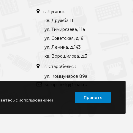
г. Луганск
кв. Дружба 11
ул. Тимирязева, 11а
ул. Советская, д. 6
ул. Ленина, д.143
кв. Ворошилова, д.3
г. Старобельск
ул. Коммунаров 89а
kompline-lg@mail.ru
Принять
шаетесь с использованием