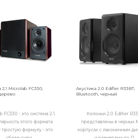
 2.1 Microlab FC330,
Акустика 2.0 Edifier R33BT,
дерево
Bluetooth, черный
b FC330 - это система 2.1.
Колонки 2.0 Edifier R3
ярность этого формата
представлены в черных
 простую формулу - это
корпусах с лаконичным ди
сбалансиро..
и размерами по 11..