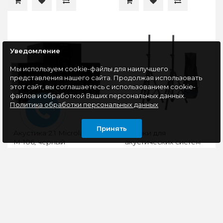
Уведомление
Мы используем cookie-файлы для наилучшего
представления нашего сайта. Продолжая использовать
этот сайт, вы соглашаетесь с использованием cookie-
файлов и обработкой Ваших персональных данных.
Политика обработки персональных данных
Принять
Акустика 2.1 Microlab
Стойки для
M-106, черный
акустических систем
Tempo SPS280 SET
С колонками Microlab
Высококачественная
M106 вы получите еще
стойка для
больше удовольствия
акустических систем
от любимой музыки и
Высота - 1000-1800 мм