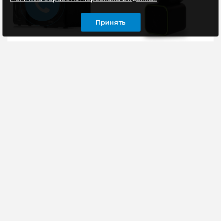
Принять
Акустика 2.0 Edifier
Акустика 2.0 Smartbuy
R33BT, Bluetooth,
CUTE, черный-зеленый
черный
Колонки 2.0 Edifier
Миниатюрные колонки
R33BT представлены в
2.0 SmartBuy CUTE
черных МДФ-корпусах
обладают черно-
с лаконичным
зелеными корпусами
дизайном и размерами
из пластика. Они
по 11..
станут лучш..
6750 руб
495 руб