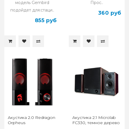
модель Gembird
Прос..
подойдет для:стаци..
360 руб
855 руб
Акустика 2.0 Redragon
Акустика 2.1 Microlab
Orpheus
FC330, темное дерево