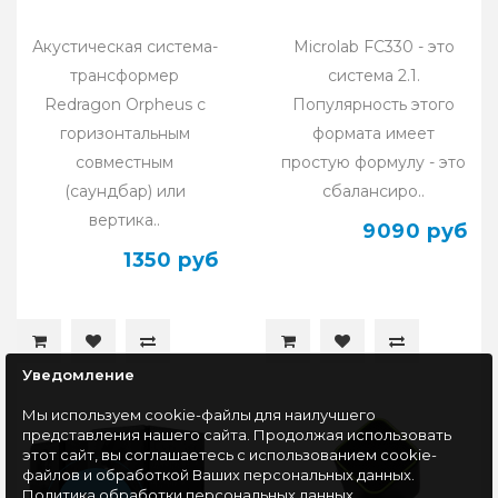
Акустическая система-
Microlab FC330 - это
трансформер
система 2.1.
Redragon Orpheus с
Популярность этого
горизонтальным
формата имеет
совместным
простую формулу - это
(саундбар) или
сбалансиро..
вертика..
9090 руб
1350 руб
Уведомление
Мы используем cookie-файлы для наилучшего
представления нашего сайта. Продолжая использовать
этот сайт, вы соглашаетесь с использованием cookie-
файлов и обработкой Ваших персональных данных.
Политика обработки персональных данных