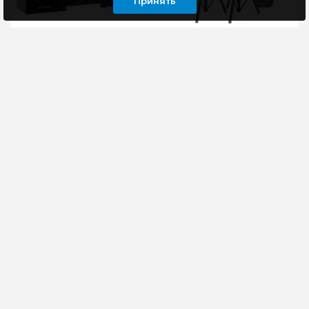
Принять
Акустика 2.1 Microlab
Стойки для
M-106, черный
акустических систем
Tempo SPS280 SET
С колонками Microlab
Высококачественная
M106 вы получите еще
стойка для
больше удовольствия
акустических систем
от любимой музыки и
Высота - 1000-1800 мм
захватывающих филь..
Максимальная
нагрузка - 50 к..
2790 руб
7920 руб