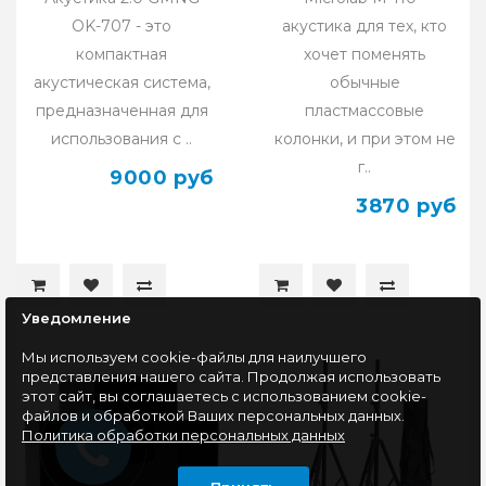
OK-707 - это
акустика для тех, кто
компактная
хочет поменять
акустическая система,
обычные
предназначенная для
пластмассовые
использования с ..
колонки, и при этом не
г..
9000 руб
3870 руб
Уведомление
Мы используем cookie-файлы для наилучшего
представления нашего сайта. Продолжая использовать
этот сайт, вы соглашаетесь с использованием cookie-
файлов и обработкой Ваших персональных данных.
Политика обработки персональных данных