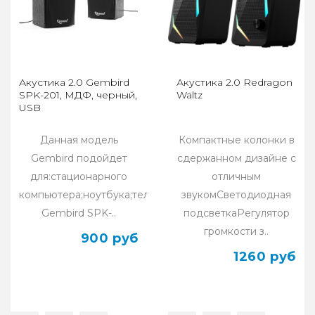
Акустика 2.0 Gembird
Акустика 2.0 Redragon
SPK-201, МДФ, черный,
Waltz
USB
Данная модель
Компактные колонки в
Gembird подойдет
сдержанном дизайне с
для:стационарного
отличным
компьютера;ноутбука;телевизора;Колонка
звукомСветодиодная
Gembird SPK-..
подсветкаРегулятор
громкости з..
900 руб
1260 руб