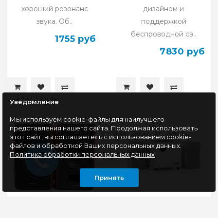
хороший резонанс
дизайном и
звука. Об..
поддержкой
беспроводной св..
1755 руб
7830 руб
Уведомление
Мы используем cookie-файлы для наилучшего
представления нашего сайта. Продолжая использовать
этот сайт, вы соглашаетесь с использованием cookie-
файлов и обработкой Ваших персональных данных.
Политика обработки персональных данных
Принять
Акустика 2.0 Edifier P17,
Акустика 2.1 SmartBuy