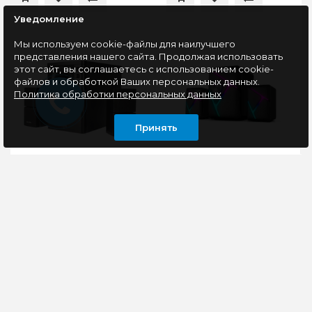
Уведомление
Мы используем cookie-файлы для наилучшего
представления нашего сайта. Продолжая использовать
этот сайт, вы соглашаетесь с использованием cookie-
файлов и обработкой Ваших персональных данных.
Политика обработки персональных данных
Принять
Акустика 2.1 Microlab
Акустика 2.1 SmartBuy
X2BT, Bluetooth
S2, Bluetooth, LED-
подсветка, черный
Microlab X2BT -
Наименование
акустическая система
S2Архитектура
2.1 с
2,1Макс.выходная
Bluetooth.Особенности:BluetoothКорпус
мощность 12
из МДФРегуляторы
ВтМощность каналов 6