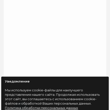
порта USB позволят
бюджетная модель от
наслаждаться
мирового бренда,
реалистичным
которая
звучанием и хара..
воспроизводит звук в..
1170 руб
3960 руб
Уведомление
Мы используем cookie-файлы для наилучшего
представления нашего сайта. Продолжая использовать
этот сайт, вы соглашаетесь с использованием cookie-
файлов и обработкой Ваших персональных данных.
Политика обработки персональных данных