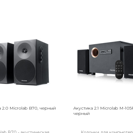
 2.0 Microlab B70, черный
Акустика 2.1 Microlab M-105
черный
olab В70 - акустическая
Колонки для компьютера