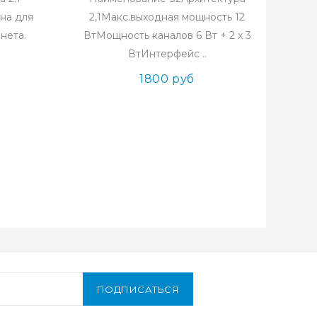
ана для
2,1Макс.выходная мощность 12
рнета.
ВтМощность каналов 6 Вт + 2 х 3
ВтИнтерфейс ..
1800 руб
ПОДПИСАТЬСЯ