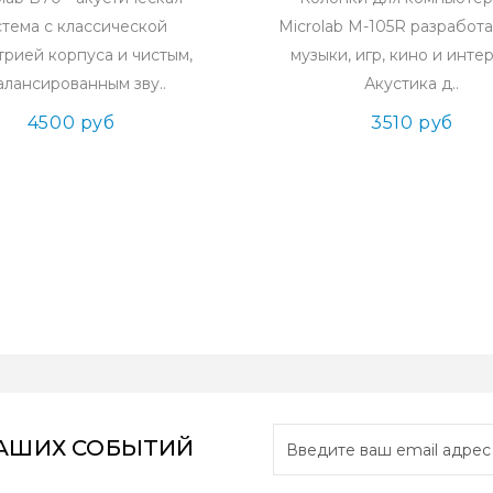
стема с классической
Microlab M-105R разработ
трией корпуса и чистым,
музыки, игр, кино и инте
алансированным зву..
Акустика д..
4500 руб
3510 руб
НАШИХ СОБЫТИЙ