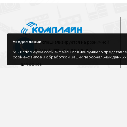
Уведомление
Компания специализируется на розничной
и оптовой продаже компьютерной
Мы используем cookie-файлы для наилучшего представлен
техники, оргтехники как для дома, так и
cookie-файлов и обработкой Ваших персональных данных
для офиса