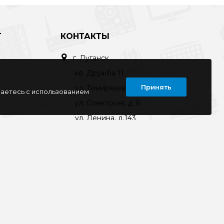
Т
КОНТАКТЫ
г. Луганск
кв. Дружба 11
Принять
ул. Тимирязева, 11а
шаетесь с использованием
ул. Советская, д. 6
ул. Ленина, д.143
кв. Ворошилова, д.3
г. Старобельск
ул. Коммунаров 89а
kompline-lg@mail.ru