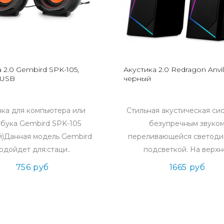
 2.0 Gembird SPK-105,
Акустика 2.0 Redragon Anvil
 USB
черный
ка для компьютера или
Стильная акустическая си
тбука Gembird SPK-105
безупречным звуко
й)Данная модель Gembird
переливающейся светод
одойдет для:стаци..
подсветкой. На верхне
756 руб
1665 руб