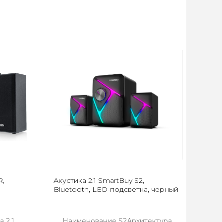
R,
Акустика 2.1 SmartBuy S2,
Bluetooth, LED-подсветка, черный
 2.1
Наименование S2Архитектура